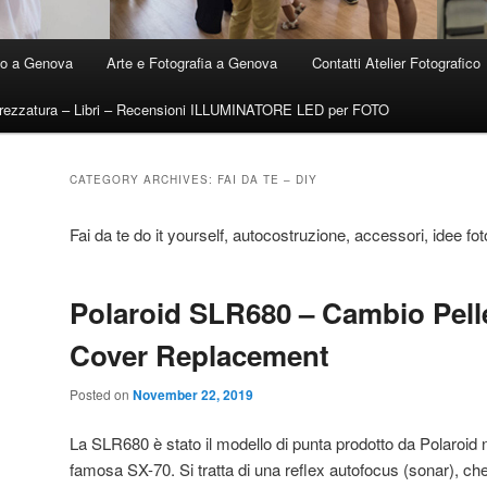
ico a Genova
Arte e Fotografia a Genova
Contatti Atelier Fotografico
trezzatura – Libri – Recensioni ILLUMINATORE LED per FOTO
CATEGORY ARCHIVES:
FAI DA TE – DIY
Fai da te do it yourself, autocostruzione, accessori, idee fo
Polaroid SLR680 – Cambio Pell
Cover Replacement
Posted on
November 22, 2019
La SLR680 è stato il modello di punta prodotto da Polaroid 
famosa SX-70. Si tratta di una reflex autofocus (sonar), che 