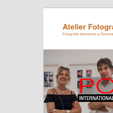
Skip
Skip
to
to
primary
secondary
Atelier Fotogr
content
content
Fotografia istantanea a Genova,