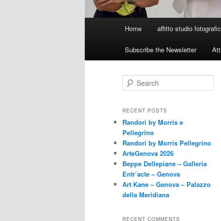
Main
Home
affitto studio fotograf
menu
Subscribe the Newsletter
At
S
e
a
r
RECENT POSTS
c
Randori by Morris e
h
Pellegrino
Randori by Morris Pellegrino
ArteGenova 2026
Beppe Dellepiane – Galleria
Entr’acte – Genova
Art Kane – Genova – Palazzo
della Meridiana
RECENT COMMENTS