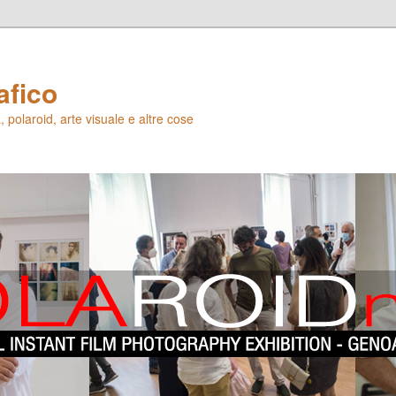
afico
 polaroid, arte visuale e altre cose