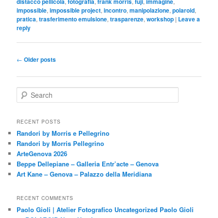
distacco pellicola
,
fotografia
,
frank morris
,
fuji
,
immagine
,
impossible
,
impossible project
,
incontro
,
manipolazione
,
polaroid
,
pratica
,
trasferimento emulsione
,
trasparenze
,
workshop
|
Leave a
reply
Post
←
Older posts
navigation
S
e
a
r
RECENT POSTS
c
Randori by Morris e Pellegrino
h
Randori by Morris Pellegrino
ArteGenova 2026
Beppe Dellepiane – Galleria Entr’acte – Genova
Art Kane – Genova – Palazzo della Meridiana
RECENT COMMENTS
Paolo Gioli | Atelier Fotografico Uncategorized Paolo Gioli