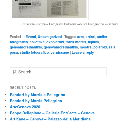
Rassegna Stampa – Fotografia Polaroid -Atelier Fotografico – Genova
Posted in
Eventi
,
Uncategorized
|
Tagged
arte
,
artisti
,
atelier-
fotografico
,
collettiva
,
expolaroid
,
frank morris
,
fujifilm
,
genoamorethanthis
,
genovamorethanthis
,
mostra
,
polaroid
,
sala
posa
,
studio fotografico
,
vernissage
|
Leave a reply
S
e
a
r
RECENT POSTS
c
Randori by Morris e Pellegrino
h
Randori by Morris Pellegrino
ArteGenova 2026
Beppe Dellepiane – Galleria Entr’acte – Genova
Art Kane – Genova – Palazzo della Meridiana