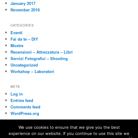
January 2017
November 2016
CATEGORIES
Eventi
Fai da te – DIY
Mostre
Recensioni – Attrezzatura – Libri
Servizi Fotografici – Shooting
Uncategorized
Workshop – Laboratori
META
Log in
Entries feed
Comments feed
WordPress.org
We use cookies to ensure that we give you the best
experience on our website. If you continue to use this site we
Privacy
Proudly powered by WordPress