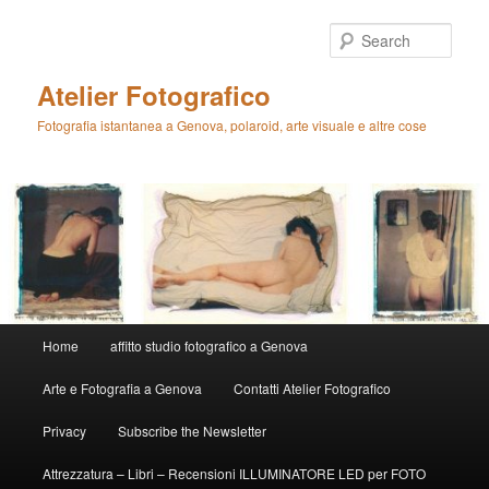
Skip
Skip
to
to
Sear
primary
secondary
content
content
Atelier Fotografico
Fotografia istantanea a Genova, polaroid, arte visuale e altre cose
Main
Home
affitto studio fotografico a Genova
menu
Arte e Fotografia a Genova
Contatti Atelier Fotografico
Privacy
Subscribe the Newsletter
Attrezzatura – Libri – Recensioni ILLUMINATORE LED per FOTO