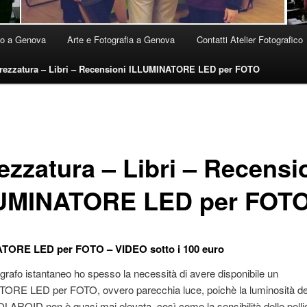
ico a Genova
Arte e Fotografia a Genova
Contatti Atelier Fotografico
trezzatura – Libri – Recensioni ILLUMINATORE LED per FOTO
ezzatura – Libri – Recensi
UMINATORE LED per FOT
ORE LED per FOTO – VIDEO sotto i 100 euro
rafo istantaneo ho spesso la necessità di avere disponibile un
ORE LED per FOTO, ovvero parecchia luce, poichè la luminosità de
POLAROID non è quasi mai elevata, così come la sensibilità delle pelli