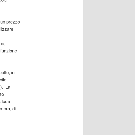
.
 un prezzo
lizzare
na,
 funzione
etto, in
ile,
u). La
zzo
a luce
amera, di