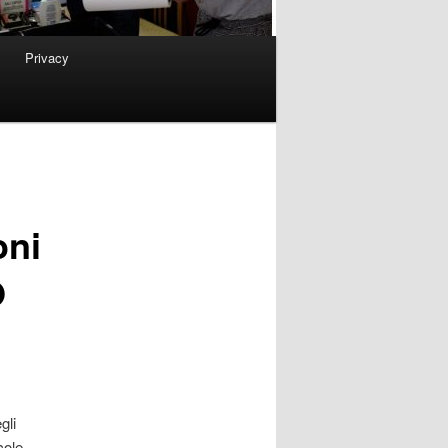
Privacy
oni
O
gli
cole