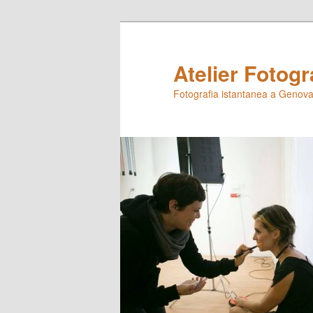
Skip
to
primary
Atelier Fotogr
content
Fotografia istantanea a Genova,