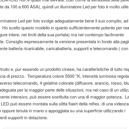
te da 100 a 600 ASA), quindi un illuminatore Led per foto è molto utile
uminatore Led per foto svolge adeguatamente bene il suo compito, ad
 Ho scelto questo modello in quanto sufficientemente potente per rea
 figure intere, nei limiti della sua portata) ma nel contempo facilmente
ile. Consiglio espressamente la versione presentata in fondo alla pagi
te batteria ricaricabile, caricabatteria, supporti e telecomando ( con
ruito e, pur essendo un prodotto cinese, ha caratteristiche di tutto risp
cia di prezzo. Temperatura colore 5500 °K, intensità luminosa regolab
averso telecomando, 4 gelatine colorate (diffusore, arancio, rosso, bl
 adeguata per la maggior parte delle situazioni, ma nel caso di un utili
mente intensivo, può essere sostituita con una di maggior potenza. L
 LED può essere montata sulla slitta flash della reflex, di una videoc
o oppure tenuta in mano o appoggiata su una superficie utilizzando i
enti supporti in dotazione.