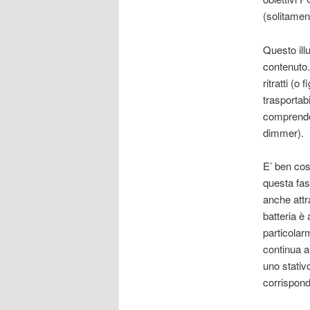
(solitamen
Questo ill
contenuto.
ritratti (o
trasportab
comprenden
dimmer).
E’ ben cost
questa fas
anche attr
batteria è
particolar
continua a
uno stativ
corrispond