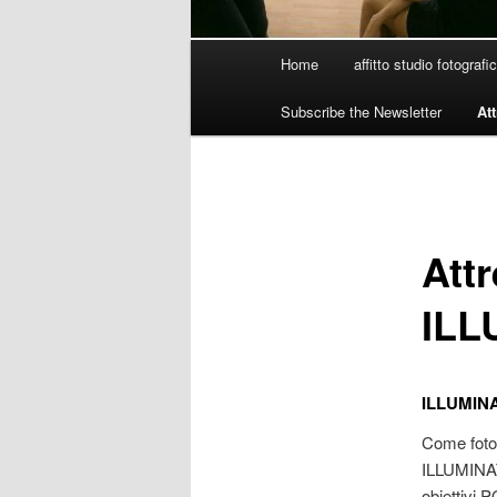
Main
Home
affitto studio fotograf
menu
Subscribe the Newsletter
At
Attr
ILL
I
LLUMINAT
Come fotog
ILLUMINAT
obiettivi 