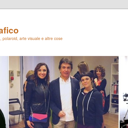
afico
 polaroid, arte visuale e altre cose