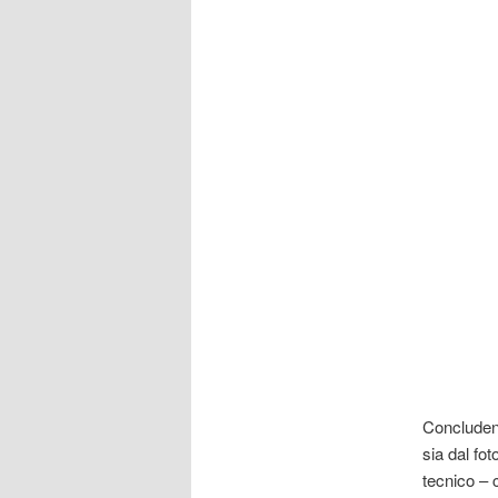
Concluden
sia dal fo
tecnico – 