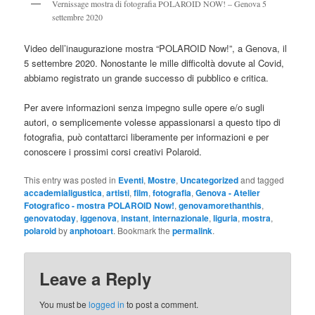
Vernissage mostra di fotografia POLAROID NOW! – Genova 5
settembre 2020
Video dell’inaugurazione mostra “POLAROID Now!”, a Genova, il
5 settembre 2020. Nonostante le mille difficoltà dovute al Covid,
abbiamo registrato un grande successo di pubblico e critica.
Per avere informazioni senza impegno sulle opere e/o sugli
autori, o semplicemente volesse appassionarsi a questo tipo di
fotografia, può contattarci liberamente per informazioni e per
conoscere i prossimi corsi creativi Polaroid.
This entry was posted in
Eventi
,
Mostre
,
Uncategorized
and tagged
accademialigustica
,
artisti
,
film
,
fotografia
,
Genova - Atelier
Fotografico - mostra POLAROID Now!
,
genovamorethanthis
,
genovatoday
,
iggenova
,
instant
,
internazionale
,
liguria
,
mostra
,
polaroid
by
anphotoart
. Bookmark the
permalink
.
Leave a Reply
You must be
logged in
to post a comment.