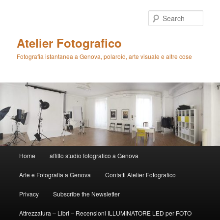
Skip
to
Sear
primary
content
Atelier Fotografico
Fotografia istantanea a Genova, polaroid, arte visuale e altre cose
Main
Home
affitto studio fotografico a Genova
menu
Arte e Fotografia a Genova
Contatti Atelier Fotografico
Privacy
Subscribe the Newsletter
Attrezzatura – Libri – Recensioni ILLUMINATORE LED per FOTO