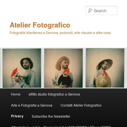
Skip
to
Sear
primary
content
Atelier Fotografico
Fotografia istantanea a Genova, polaroid, arte visuale e altre cose
Main
Home
affitto studio fotografico a Genova
menu
Arte e Fotografia a Genova
Contatti Atelier Fotografico
Privacy
Subscribe the Newsletter