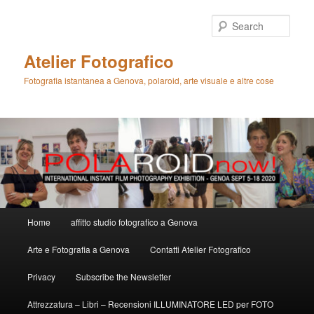
Skip
Skip
to
to
Sear
primary
secondary
content
content
Atelier Fotografico
Fotografia istantanea a Genova, polaroid, arte visuale e altre cose
Main
Home
affitto studio fotografico a Genova
menu
Arte e Fotografia a Genova
Contatti Atelier Fotografico
Privacy
Subscribe the Newsletter
Attrezzatura – Libri – Recensioni ILLUMINATORE LED per FOTO