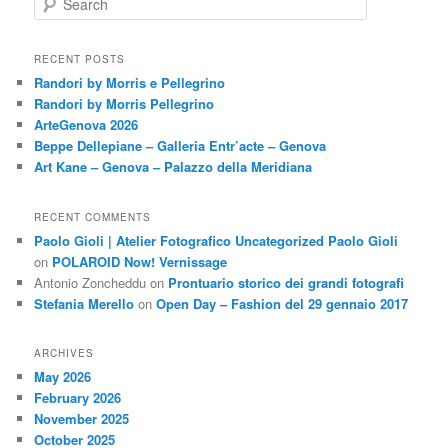
e
a
r
RECENT POSTS
c
Randori by Morris e Pellegrino
h
Randori by Morris Pellegrino
ArteGenova 2026
Beppe Dellepiane – Galleria Entr’acte – Genova
Art Kane – Genova – Palazzo della Meridiana
RECENT COMMENTS
Paolo Gioli | Atelier Fotografico Uncategorized Paolo Gioli
on
POLAROID Now! Vernissage
Antonio Zoncheddu
on
Prontuario storico dei grandi fotografi
Stefania Merello
on
Open Day – Fashion del 29 gennaio 2017
ARCHIVES
May 2026
February 2026
November 2025
October 2025