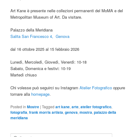
Art Kane è presente nelle collezioni permanenti del MoMA e del
Metropolitan Museum of Art. Da visitare.
Palazzo della Meridiana
Salita San Francesco 4, Genova
dal 16 ottobre 2025 al 15 febbraio 2026
Lunedì, Mercoledì, Giovedì, Venerdì: 10-18
Sabato, Domenica e festivi: 10-19
Martedì chiuso
Chi volesse può seguirci su Instagram
Atelier Fotografico
oppure
tornare alla
homepage
.
Posted in
Mostre
|
Tagged
art kane
,
arte
,
atelier fotografico
,
fotografia
,
frank morris artista
,
genova
,
mostra
,
palazzo della
meridiana
S