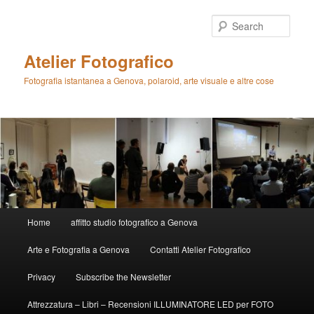
Skip
Skip
to
to
Sear
primary
secondary
content
content
Atelier Fotografico
Fotografia istantanea a Genova, polaroid, arte visuale e altre cose
Main
Home
affitto studio fotografico a Genova
menu
Arte e Fotografia a Genova
Contatti Atelier Fotografico
Privacy
Subscribe the Newsletter
Attrezzatura – Libri – Recensioni ILLUMINATORE LED per FOTO