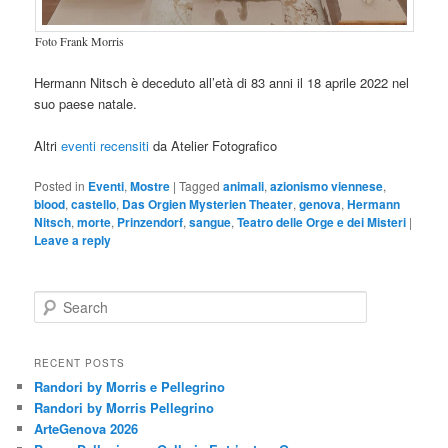
Foto Frank Morris
Hermann Nitsch è deceduto all’età di 83 anni il 18 aprile 2022 nel
suo paese natale.
Altri
eventi recensiti
da Atelier Fotografico
Posted in
Eventi
,
Mostre
|
Tagged
animali
,
azionismo viennese
,
blood
,
castello
,
Das Orgien Mysterien Theater
,
genova
,
Hermann
Nitsch
,
morte
,
Prinzendorf
,
sangue
,
Teatro delle Orge e dei Misteri
|
Leave a reply
S
e
a
r
RECENT POSTS
c
Randori by Morris e Pellegrino
h
Randori by Morris Pellegrino
ArteGenova 2026