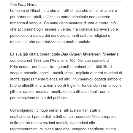
Foto Frank Morris
Le opere di Nitsch, sia che si tratti di tele che di installazioni o
performance totali, utilizzano come principale componente
materica il sangue. Comune denominatore di vita e morte, ciò
che accomuna ogni essere vivente, ma considerato eversivo e
pericoloso, a causa dei condizionamenti cultural-religiosi e
moralistici che caratterizzano la nostra società.
La sua già citata opera totale
Das Orgien Mysterien Theater
si
completò nel 1998 con l’Azione n. 100. Nel suo castello di
Prinzendorf, centinaia, tra figuranti e orchestrali, 1000 litri di
sangue animale, agnelli, maiali, croci, migliaia di metri quadrati di
stoffa rigorosamente bianca ed altri innumerevoli oggetti simbolici
furono allestiti in una non stop di 6 giorni, fondendo in un unicum
pittura, danza, musica, meditazione e riti sacrificali, con la
partecipazione attiva del pubblico.
Coinvolgendo i cinque sensi e, attraverso vari stati di
eccitazione, i primordiali istinti umani, secondo Nitsch repressi
dalle norme e convenzioni sociali, ispirandosi alle
rappresentazioni religiose arcaiche, vengono sacrificati animali,