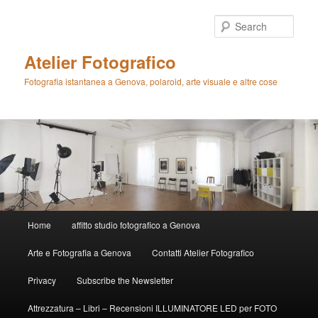
Skip
Skip
to
to
Sear
primary
secondary
content
content
Atelier Fotografico
Fotografia istantanea a Genova, polaroid, arte visuale e altre cose
Main
Home
affitto studio fotografico a Genova
menu
Arte e Fotografia a Genova
Contatti Atelier Fotografico
Privacy
Subscribe the Newsletter
Attrezzatura – Libri – Recensioni ILLUMINATORE LED per FOTO