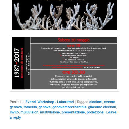
Posted in
Eventi
,
Workshop - Laboratori
|
Tagged
cicciotti
,
evento
genova
,
fotoclub
,
genova
,
genovamorethanthis
,
giacomo cicciotti
,
invito
,
multivision
,
multivisione
,
presentazione
,
proiezione
|
Leave
a reply