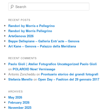
S
e
a
r
RECENT POSTS
c
Randori by Morris e Pellegrino
h
Randori by Morris Pellegrino
ArteGenova 2026
Beppe Dellepiane – Galleria Entr’acte – Genova
Art Kane – Genova – Palazzo della Meridiana
RECENT COMMENTS
Paolo Gioli | Atelier Fotografico Uncategorized Paolo Gioli
on
POLAROID Now! Vernissage
Antonio Zoncheddu
on
Prontuario storico dei grandi fotografi
Stefania Merello
on
Open Day – Fashion del 29 gennaio 2017
ARCHIVES
May 2026
February 2026
November 2025