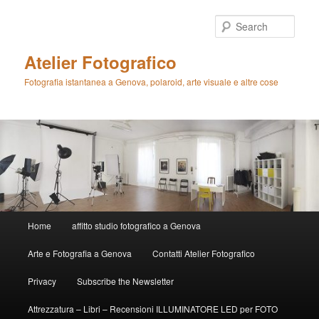
Skip
Skip
to
to
Sear
primary
secondary
content
content
Atelier Fotografico
Fotografia istantanea a Genova, polaroid, arte visuale e altre cose
Main
Home
affitto studio fotografico a Genova
menu
Arte e Fotografia a Genova
Contatti Atelier Fotografico
Privacy
Subscribe the Newsletter
Attrezzatura – Libri – Recensioni ILLUMINATORE LED per FOTO