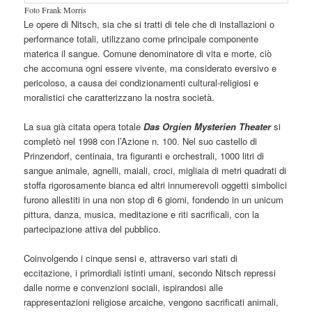
Foto Frank Morris
Le opere di Nitsch, sia che si tratti di tele che di installazioni o
performance totali, utilizzano come principale componente
materica il sangue. Comune denominatore di vita e morte, ciò
che accomuna ogni essere vivente, ma considerato eversivo e
pericoloso, a causa dei condizionamenti cultural-religiosi e
moralistici che caratterizzano la nostra società.
La sua già citata opera totale
Das Orgien Mysterien Theater
si
completò nel 1998 con l’Azione n. 100. Nel suo castello di
Prinzendorf, centinaia, tra figuranti e orchestrali, 1000 litri di
sangue animale, agnelli, maiali, croci, migliaia di metri quadrati di
stoffa rigorosamente bianca ed altri innumerevoli oggetti simbolici
furono allestiti in una non stop di 6 giorni, fondendo in un unicum
pittura, danza, musica, meditazione e riti sacrificali, con la
partecipazione attiva del pubblico.
Coinvolgendo i cinque sensi e, attraverso vari stati di
eccitazione, i primordiali istinti umani, secondo Nitsch repressi
dalle norme e convenzioni sociali, ispirandosi alle
rappresentazioni religiose arcaiche, vengono sacrificati animali,