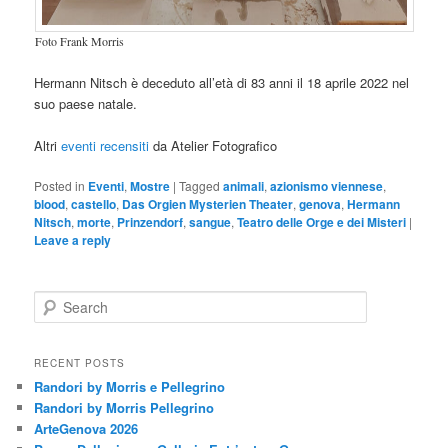
Foto Frank Morris
Hermann Nitsch è deceduto all’età di 83 anni il 18 aprile 2022 nel
suo paese natale.
Altri
eventi recensiti
da Atelier Fotografico
Posted in
Eventi
,
Mostre
|
Tagged
animali
,
azionismo viennese
,
blood
,
castello
,
Das Orgien Mysterien Theater
,
genova
,
Hermann
Nitsch
,
morte
,
Prinzendorf
,
sangue
,
Teatro delle Orge e dei Misteri
|
Leave a reply
S
e
a
r
RECENT POSTS
c
Randori by Morris e Pellegrino
h
Randori by Morris Pellegrino
ArteGenova 2026