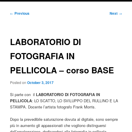
Post
←
Previous
Next
→
navigation
LABORATORIO DI
FOTOGRAFIA IN
PELLICOLA – corso BASE
Posted on
October 3, 2017
Si parte con il
LABORATORIO DI FOTOGRAFIA IN
PELLICOLA
: LO SCATTO, LO SVILUPPO DEL RULLINO E LA
STAMPA. Docente l’artista fotografo Frank Morris.
Dopo la prevedibile saturazione dovuta al digitale, sono sempre
più in aumento gli appassionati che vogliono distinguersi
dall’omologazione, dedicandosi alla fotografia in pellicola.