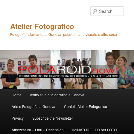
Skip
to
Sear
primary
content
Atelier Fotografico
Fotografia istantanea a Genova, polaroid, arte visuale e altre cose
Main
Home
affitto studio fotografico a Genova
menu
Arte e Fotografia a Genova
Contatti Atelier Fotografico
Privacy
Subscribe the Newsletter
Attrezzatura – Libri – Recensioni ILLUMINATORE LED per FOTO