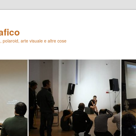
afico
 polaroid, arte visuale e altre cose