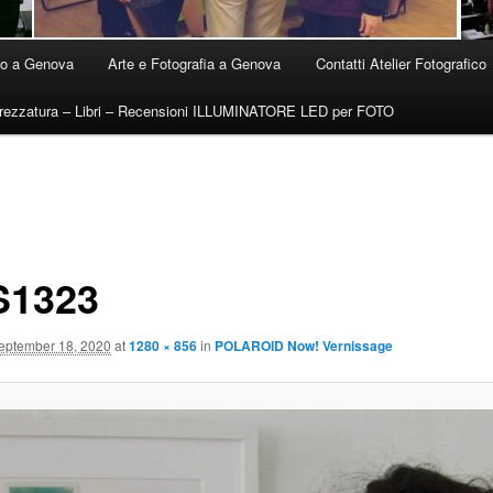
ico a Genova
Arte e Fotografia a Genova
Contatti Atelier Fotografico
trezzatura – Libri – Recensioni ILLUMINATORE LED per FOTO
1323
eptember 18, 2020
at
1280 × 856
in
POLAROID Now! Vernissage