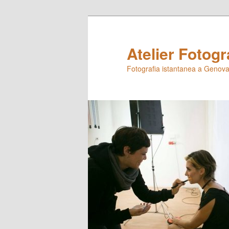
Skip
to
primary
Atelier Fotogr
content
Fotografia istantanea a Genova,