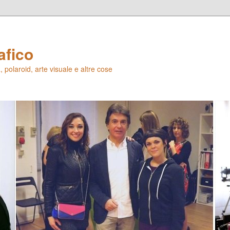
afico
 polaroid, arte visuale e altre cose