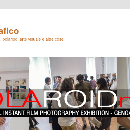
afico
 polaroid, arte visuale e altre cose