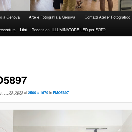
ico a Genova
Arte e Fotografia a Genova
Contatti Atelier Fotografico
trezzatura – Libri – Recensioni ILLUMINATORE LED per FOTO
O5897
ugust 23, 2023
at
2500 × 1670
in
FMO5897