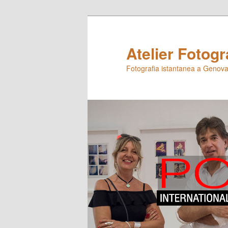
Skip
to
primary
Atelier Fotogr
content
Fotografia istantanea a Genova,