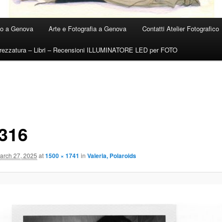
ico a Genova
Arte e Fotografia a Genova
Contatti Atelier Fotografico
trezzatura – Libri – Recensioni ILLUMINATORE LED per FOTO
316
arch 27, 2025
at
1500 × 1741
in
Valeria, Polaroids